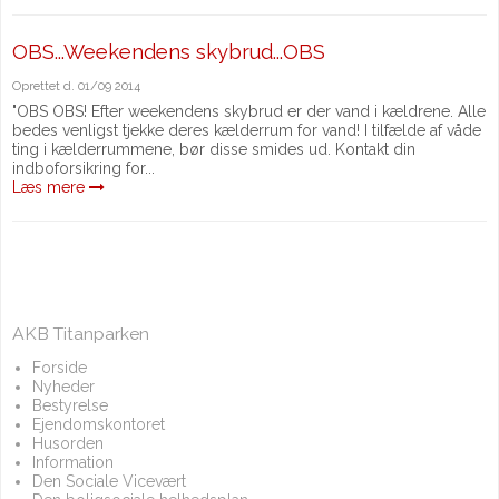
OBS...Weekendens skybrud...OBS
Oprettet d.
01/09 2014
"OBS OBS! Efter weekendens skybrud er der vand i kældrene. Alle
bedes venligst tjekke deres kælderrum for vand! I tilfælde af våde
ting i kælderrummene, bør disse smides ud. Kontakt din
indboforsikring for...
Læs mere
AKB Titanparken
Forside
Nyheder
Bestyrelse
Ejendomskontoret
Husorden
Information
Den Sociale Vicevært